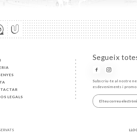
Segueix totes
I
ERIA
SENYES
Subscriu-te al nostre ne
TA
esdeveniments i promo
TACTAR
SOS LEGALS
ESERVATS
LLO