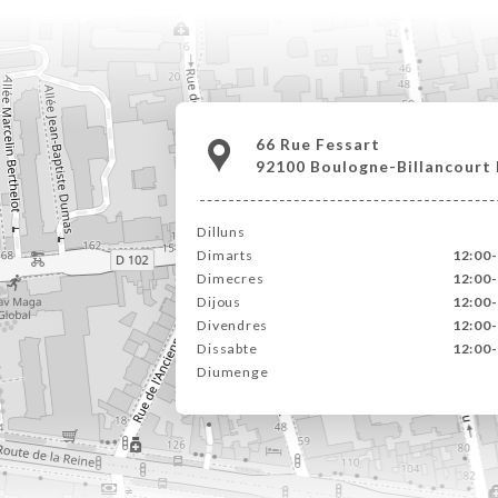
66 Rue Fessart
92100 Boulogne-Billancourt
Dilluns
Dimarts
12:00-
Dimecres
12:00-
Dijous
12:00-
Divendres
12:00-
Dissabte
12:00-
Diumenge