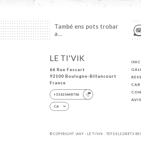
També ens pots trobar
a…
LE TI'VIK
INIC
66 Rue Fessart
GAL
92100 Boulogne-Billancourt
RES
France
CAR
CON
+33610648706
AVI
CA
© COPYRIGHT :ANY - LE TI'VIK - TOTS ELS DRETS R