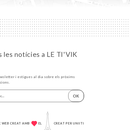
 les notícies a LE TI'VIK
wsletter i estigues al dia sobre els pròxims
cions.
OK
C WEB CREAT AMB
EL
CREAT PER
UNIITI