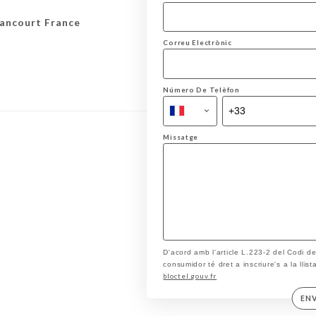
lancourt France
Correu Electrònic
Número De Telèfon
Missatge
D'acord amb l'article L.223-2 del Codi d
consumidor té dret a inscriure's a la llis
bloctel.gouv.fr
EN