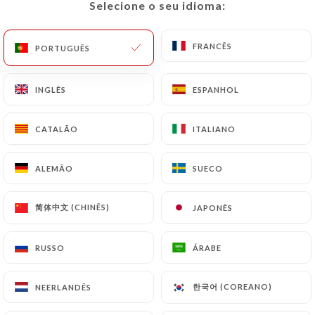
Selecione o seu idioma:
Selecione o seu idioma:
PT
MENU
FRANCÊS
FRANCÊS
PORTUGUÊS
PORTUGUÊS
INGLÊS
INGLÊS
ESPANHOL
ESPANHOL
/
PÁGINA INICIAL
CONTACTO
CATALÃO
CATALÃO
ITALIANO
ITALIANO
Contacto
ALEMÃO
ALEMÃO
SUECO
SUECO
简体中文 (CHINÊS)
简体中文 (CHINÊS)
JAPONÊS
JAPONÊS
RUSSO
RUSSO
ÁRABE
ÁRABE
LE TI'VIK
한국어 (COREANO)
한국어 (COREANO)
NEERLANDÊS
NEERLANDÊS