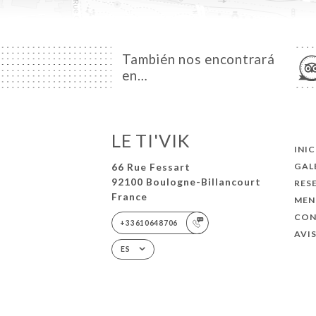
También nos encontrará
en…
LE TI'VIK
INI
66 Rue Fessart
GAL
92100 Boulogne-Billancourt
RES
France
MEN
CO
+33610648706
AVI
ES