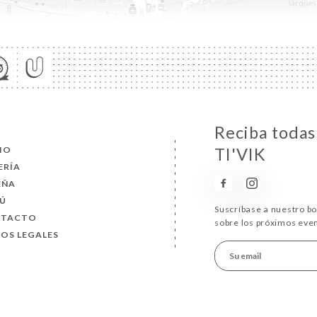
Reciba todas 
CIO
TI'VIK
ERÍA
EÑA
Ú
Suscríbase a nuestro b
NTACTO
sobre los próximos eve
SOS LEGALES